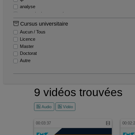
analyse
centre de documentation
communication interne
Cursus universitaire
composite
Aucun / Tous
fonctions
Licence
materiaux
Master
mathematiques
Doctorat
presentation
Autre
spectro ir
tp chimie
webinaire
2020
9 vidéos trouvées
2021
a
Audio
Vidéo
a/b
00:03:37
00:02: