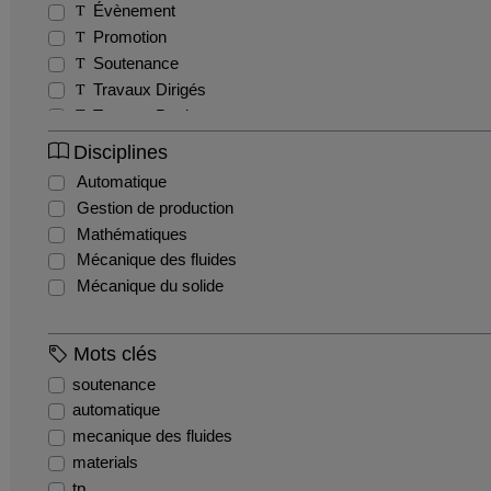
Évènement
Promotion
Soutenance
Travaux Dirigés
Travaux Pratiques
Tutoriel
Disciplines
Automatique
Gestion de production
Mathématiques
Mécanique des fluides
Mécanique du solide
Mots clés
soutenance
automatique
mecanique des fluides
materials
tp