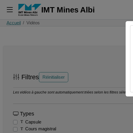
IMT Mines Albi
Accueil
Vidéos
Filtres
Réinitialiser
Les vidéos à gauche sont automatiquement triées selon les filtres sélection
Types
Capsule
Cours magistral