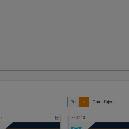
Direction de tri
↘
Tri
27
00:02:13