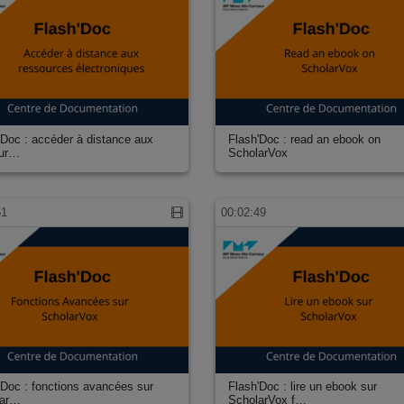
'Doc : accéder à distance aux
Flash'Doc : read an ebook on
our…
ScholarVox
51
00:02:49
'Doc : fonctions avancées sur
Flash'Doc : lire un ebook sur
lar…
ScholarVox f…