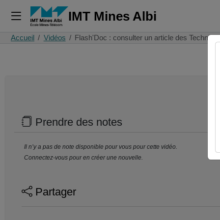
IMT Mines Albi
Accueil
Vidéos
Flash'Doc : consulter un article des Techniq
Prendre des notes
Il n’y a pas de note disponible pour vous pour cette vidéo.
Connectez-vous pour en créer une nouvelle.
Partager