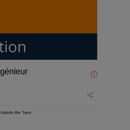
ngénieur
clopédie dite "base