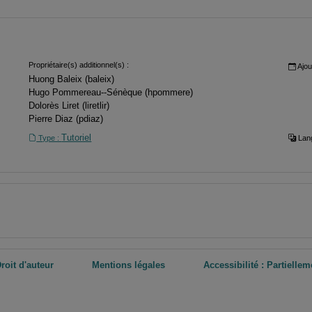
Propriétaire(s) additionnel(s) :
Ajou
Huong Baleix (baleix)
Hugo Pommereau--Sénèque (hpommere)
Dolorès Liret (liretlir)
Pierre Diaz (pdiaz)
Tutoriel
Type :
Lang
roit d'auteur
Mentions légales
Accessibilité : Partielle