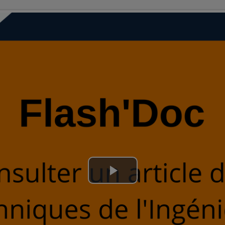
Lire
la