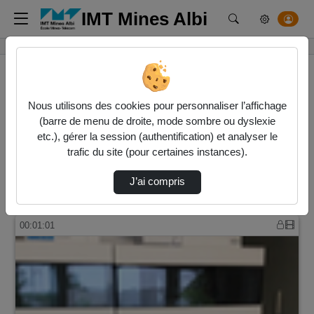
IMT Mines Albi
Rechercher un m
Accueil
Vidéos
Nous utilisons des cookies pour personnaliser l’affichage
(barre de menu de droite, mode sombre ou dyslexie
23 vidéos trouvées
etc.), gérer la session (authentification) et analyser le
trafic du site (pour certaines instances).
Audio
Vidéo
Direction de tri
J’ai compris
↘
Tri
00:01:01