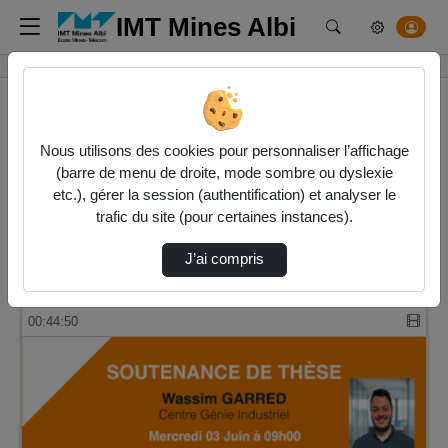
IMT Mines Albi
Rechercher un m
Accueil
Vidéos
Nous utilisons des cookies pour personnaliser l’affichage
(barre de menu de droite, mode sombre ou dyslexie
83 vidéos trouvées
etc.), gérer la session (authentification) et analyser le
trafic du site (pour certaines instances).
Audio
Vidéo
Direction de tri
J’ai compris
↘
Tri
00:44:50