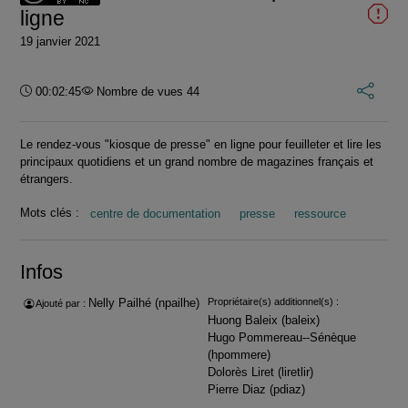
ligne
19 janvier 2021
Durée :
00:02:45
Nombre de vues 44
Le rendez-vous "kiosque de presse" en ligne pour feuilleter et lire les
principaux quotidiens et un grand nombre de magazines français et
étrangers.
Mots clés :
centre de documentation
presse
ressource
Infos
Nelly Pailhé (npailhe)
Propriétaire(s) additionnel(s) :
Ajouté par :
Huong Baleix (baleix)
Hugo Pommereau--Sénèque
(hpommere)
Dolorès Liret (liretlir)
Pierre Diaz (pdiaz)