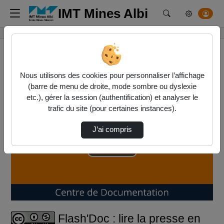
IMT Mines Albi
Rechercher un m
Accueil
Vidéos
Flash'Doc : lire la presse en ligne
Nous utilisons des cookies pour personnaliser l’affichage
(barre de menu de droite, mode sombre ou dyslexie
etc.), gérer la session (authentification) et analyser le
trafic du site (pour certaines instances).
J’ai compris
Lire
la
vidéo
Flash'Doc : lire la presse en