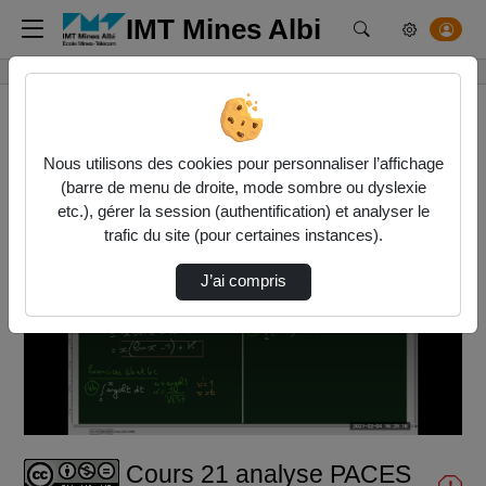
IMT Mines Albi
Rechercher un m
Accueil
Vidéos
Cours 21 analyse PACES
Nous utilisons des cookies pour personnaliser l’affichage
(barre de menu de droite, mode sombre ou dyslexie
This
is
etc.), gérer la session (authentification) et analyser le
a
Cette vidéo n'a pas pu être chargée, soit parce que le
modal
trafic du site (pour certaines instances).
window.
serveur ou le réseau a échoué ou parce que le format
n'est pas reconnu.
J’ai compris
Cours 21 analyse PACES