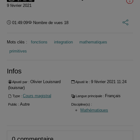
9 février 2021
Durée :
01:49:09
Nombre de vues 18
Mots clés :
fonctions
integration
mathematiques
primitives
Infos
Olivier Louisnard
9 février 2021 11:24
Ajouté par :
Ajouté le :
(louisnar)
Cours magistral
Français
Type :
Langue principale :
Autre
Public :
Discipline(s) :
Mathématiques
0 commentaire