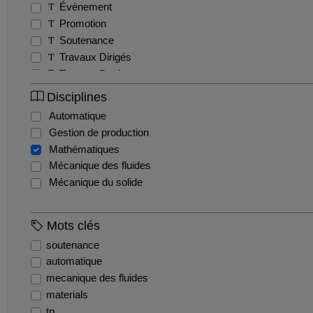
Évènement
Promotion
Soutenance
Travaux Dirigés
Travaux Pratiques
Tutoriel
Disciplines
Automatique
Gestion de production
Mathématiques
Mécanique des fluides
Mécanique du solide
Mots clés
soutenance
automatique
mecanique des fluides
materials
tp