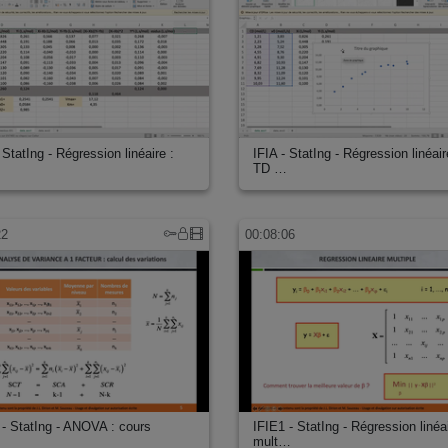
 StatIng - Régression linéaire :
IFIA - StatIng - Régression linéair
…
TD …
22
00:08:06
 - StatIng - ANOVA : cours
IFIE1 - StatIng - Régression linéa
mult…