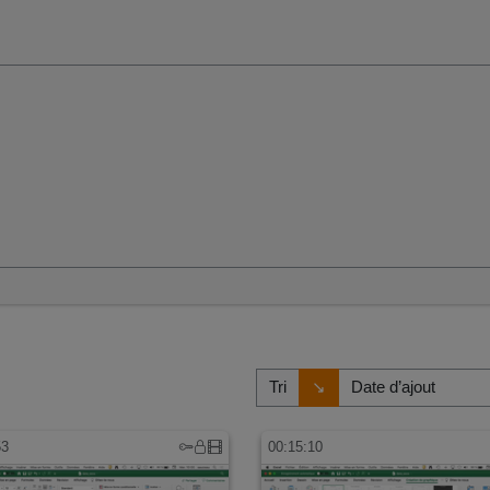
Direction de tri
↘
Tri
53
00:15:10