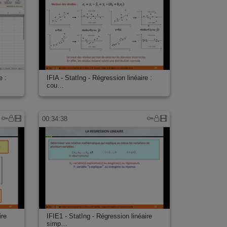
e :
IFIA - StatIng - Régression linéaire :
cou…
00:34:38
ire
IFIE1 - StatIng - Régression linéaire
simp…