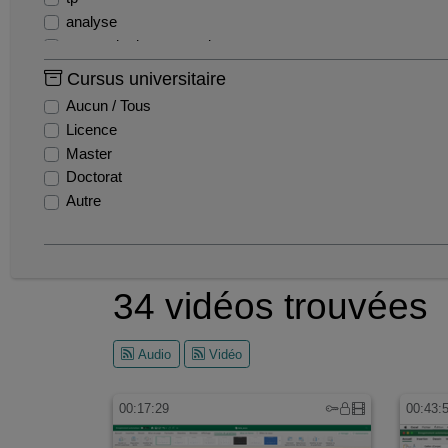
analyse
centre de documentation
communication interne
Cursus universitaire
composite
Aucun / Tous
fonctions
Licence
materiaux
Master
mathematiques
Doctorat
presentation
Autre
spectro ir
tp chimie
webinaire
2020
34 vidéos trouvées
2021
a
Audio
Vidéo
a/b
00:17:29
00:43: