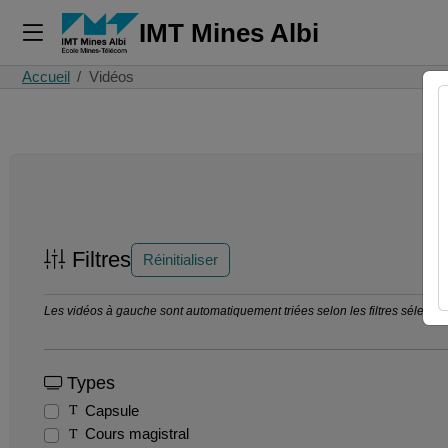
IMT Mines Albi
Accueil
Vidéos
Filtres
Réinitialiser
Les vidéos à gauche sont automatiquement triées selon les filtres sélection
Types
Capsule
Cours magistral