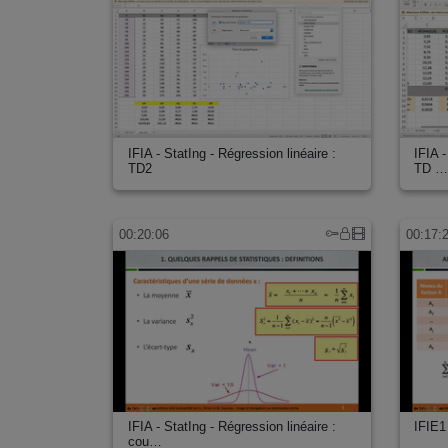
IFIA - StatIng - Régression linéaire :
IFIA -
TD2
TD 
00:20:06
00:17:
IFIA - StatIng - Régression linéaire :
IFIE1
cou…