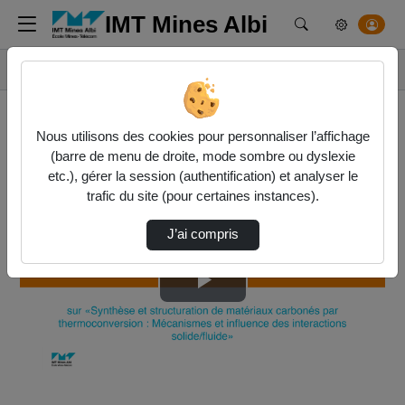
IMT Mines Albi
Rechercher un m
Accueil
Vidéos
Soutenance d'Habilitation à Diriger des Rech…
Nous utilisons des cookies pour personnaliser l’affichage
(barre de menu de droite, mode sombre ou dyslexie
etc.), gérer la session (authentification) et analyser le
trafic du site (pour certaines instances).
J’ai compris
Lire
la
vidéo