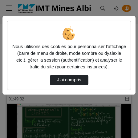
IMT Mines Albi
Rechercher un m
Accueil
Vidéos
Nous utilisons des cookies pour personnaliser l’affichage
(barre de menu de droite, mode sombre ou dyslexie
13 vidéos trouvées
etc.), gérer la session (authentification) et analyser le
trafic du site (pour certaines instances).
Audio
Vidéo
Direction de tri
J’ai compris
↘
Tri
01:49:32