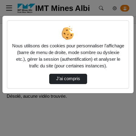
IMT Mines Albi
Rechercher un m
Accueil
Vidéos
Nous utilisons des cookies pour personnaliser l’affichage
(barre de menu de droite, mode sombre ou dyslexie
0 vidéo trouvée
etc.), gérer la session (authentification) et analyser le
trafic du site (pour certaines instances).
Audio
Vidéo
Direction de tri
J’ai compris
↘
Tri
Désolé, aucune vidéo trouvée.