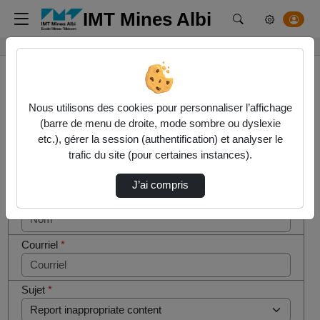
IMT Mines Albi
Rechercher un m
Accueil
Contactez nous
Nous utilisons des cookies pour personnaliser l’affichage
(barre de menu de droite, mode sombre ou dyslexie
Contactez nous
Cocher
etc.), gérer la session (authentification) et analyser le
cette case
trafic du site (pour certaines instances).
si vous
Votre message
êtes un
J’ai compris
humain en
Nom
*
métal
(obligatoire)
Courriel
*
Sujet
*